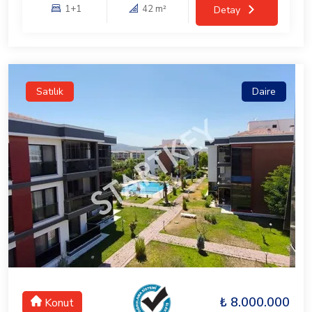
1+1
42 m²
Detay
Satılık
Daire
₺ 8.000.000
Konut