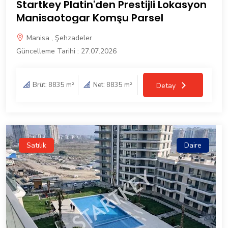
Startkey Platin'den Prestijli Lokasyon
Manisaotogar Komşu Parsel
Manisa , Şehzadeler
Güncelleme Tarihi : 27.07.2026
Brüt: 8835 m²
Net: 8835 m²
Detay
Satılık
Daire