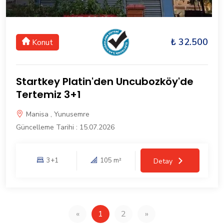
₺ 32.500
Konut
Startkey Platin'den Uncubozköy'de
Tertemiz 3+1
Manisa , Yunusemre
Güncelleme Tarihi : 15.07.2026
3+1
105 m²
Detay
«
1
2
»