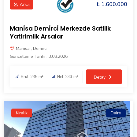
₺ 1.600.000
Arsa
Mani̇sa Demi̇rci̇ Merkezde Satilik
Yatirimlik Arsalar
Manisa , Demirci
Güncelleme Tarihi : 3.08.2026
Brüt: 235 m²
Net: 233 m²
Detay
Kiralık
Daire