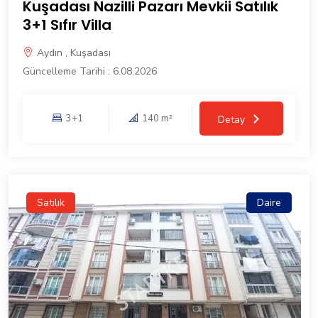
Kuşadası Nazilli Pazarı Mevkii Satılık
3+1 Sıfır Villa
Aydın , Kuşadası
Güncelleme Tarihi : 6.08.2026
3+1
140 m²
Detay
Satılık
Daire