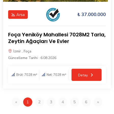
₺ 37.000.000
Arsa
Foça Yeniköy Mahallesi 7028M2 Tarla,
Zeytin Ağaçları Ve Evler
İzmir , Foça
Güncelleme Tarihi : 6.08.2026
Brüt: 7028 m²
Net: 7028 m²
Detay
«
1
2
3
4
5
6
»