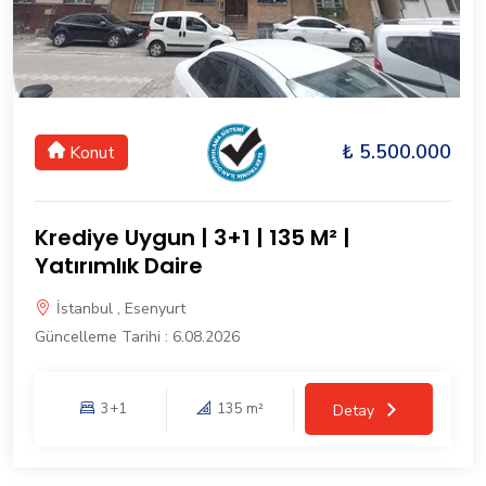
₺ 5.500.000
Konut
Krediye Uygun | 3+1 | 135 M² |
Yatırımlık Daire
İstanbul , Esenyurt
Güncelleme Tarihi : 6.08.2026
3+1
135 m²
Detay