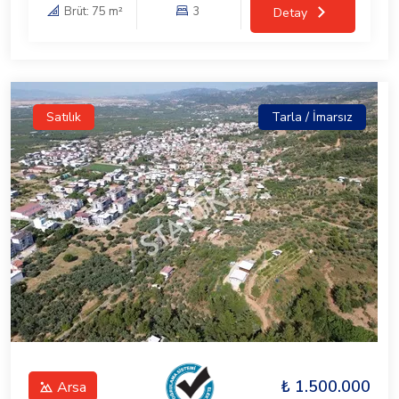
Brüt: 75 m²
3
Detay
Satılık
Tarla / İmarsız
₺ 1.500.000
Arsa