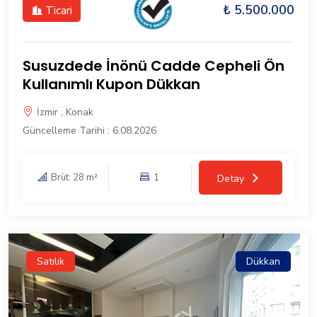
₺ 5.500.000
Ticari
Susuzdede İnönü Cadde Cepheli Ön
Kullanımlı Kupon Dükkan
İzmir , Konak
Güncelleme Tarihi : 6.08.2026
Brüt: 28 m²
1
Detay
Satılık
Dükkan