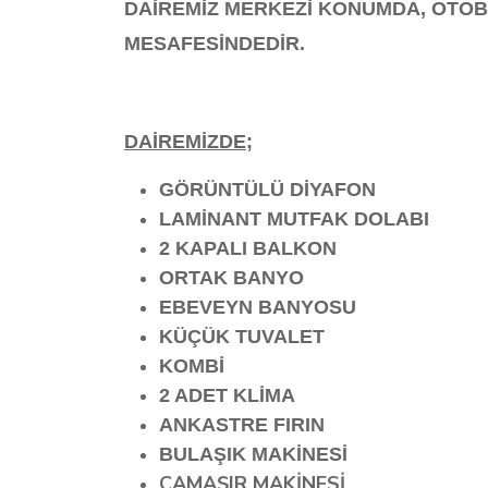
DAİREMİZ MERKEZİ KONUMDA, OTOBÜ
MESAFESİNDEDİR.
DAİREMİZDE
;
GÖRÜNTÜLÜ DİYAFON
LAMİNANT MUTFAK DOLABI
2 KAPALI BALKON
ORTAK BANYO
EBEVEYN BANYOSU
KÜÇÜK TUVALET
KOMBİ
2 ADET KLİMA
ANKASTRE FIRIN
BULAŞIK MAKİNESİ
ÇAMAŞIR MAKİNESİ