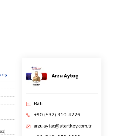
arış
Arzu Aytaç
Batı
+90 (532) 310-4226
arzu.aytac@startkey.com.tr
az)