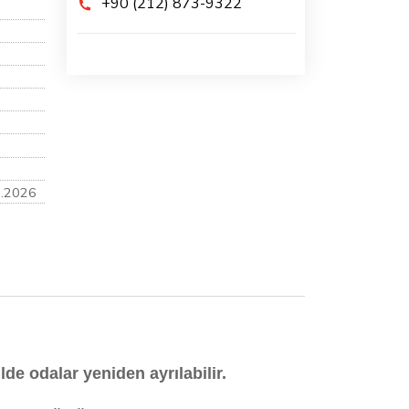
+90 (212) 873-9322
7.2026
lde odalar yeniden ayrılabilir.