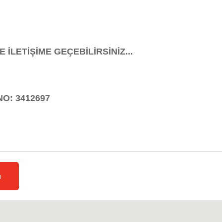
 İLETİŞİME GEÇEBİLİRSİNİZ...
O: 3412697
ü