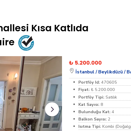
allesi Kısa Katlıda
aire
₺ 5.200.000
İstanbul /
Beylikdüzü /
B
Portföy Id:
470605
Fiyat:
₺ 5.200.000
Portföy Tipi:
Satılık
Kat Sayısı:
8
Bulunduğu Kat:
4
Balkon Sayısı:
2
Isıtma Tipi:
Kombi (Doğalg