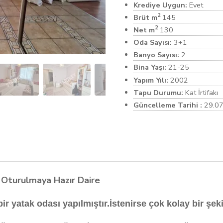
Krediye Uygun:
Evet
2
Brüt m
145
2
Net m
130
Oda Sayısı:
3+1
Banyo Sayısı:
2
Bina Yaşı:
21-25
Yapım Yılı:
2002
Tapu Durumu:
Kat İrtifakı
Güncelleme Tarihi :
29.0
a Oturulmaya Hazır Daire
ir yatak odası yapılmıştır.İstenirse çok kolay bir şeki