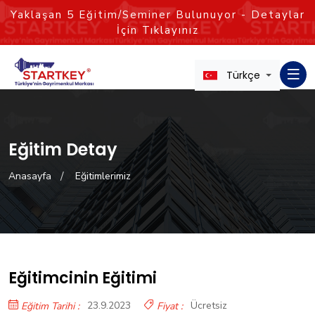
Yaklaşan
5
Eğitim/Seminer Bulunuyor - Detaylar
İçin Tıklayınız
Türkçe
Eğitim Detay
Anasayfa
Eğitimlerimiz
Eğitimcinin Eğitimi
23.9.2023
Ücretsiz
Eğitim Tarihi :
Fiyat :